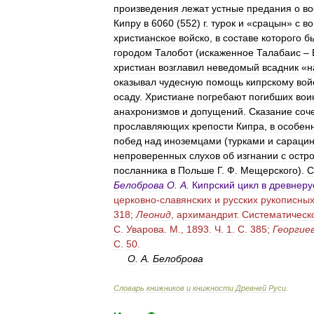
произведения
лежат
устные
предания
о
во
Кипру
в
6060
(
552
)
г
.
турок
и
«
срацын
»
с
во
христианское
войско
,
в
составе
которого
б
городом
Талобот
(
искаженное
Талабаис
–
христиан
возглавил
неведомый
всадник
«
н
оказывал
чудесную
помощь
кипрскому
вой
осаду
.
Христиане
погребают
погибших
вои
анахронизмов
и
допущений
.
Сказание
соч
прославляющих
крепости
Кипра
,
в
особен
побед
над
иноземцами
(
турками
и
сараци
непроверенных
слухов
об
изгнании
с
остр
посланника
в
Польше
Г
.
Ф
.
Мещерского
).
С
Белоброва
О
.
А
.
Кипрский
цикл
в
древнеру
церковно
-
славянских
и
русских
рукописны
318
;
Леонид
,
архимандрит
.
Систематическ
С
.
Уварова
.
М
.,
1893
.
Ч
.
1
.
С
.
385
;
Георгие
С
.
50
.
О
.
А
.
Белоброва
Словарь
книжников
и
книжности
Древней
Руси
.