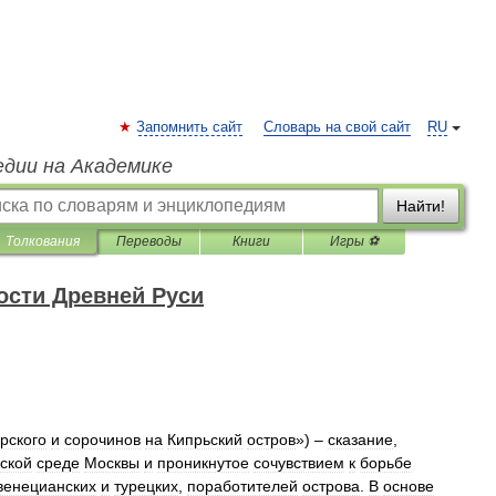
Запомнить сайт
Словарь на свой сайт
RU
едии на Академике
Найти!
Толкования
Переводы
Книги
Игры ⚽
ости Древней Руси
урского
и
сорочинов
на
Кипрьский
остров
») –
сказание
,
ской
среде
Москвы
и
проникнутое
сочувствием
к
борьбе
венецианских
и
турецких
,
поработителей
острова
.
В
основе