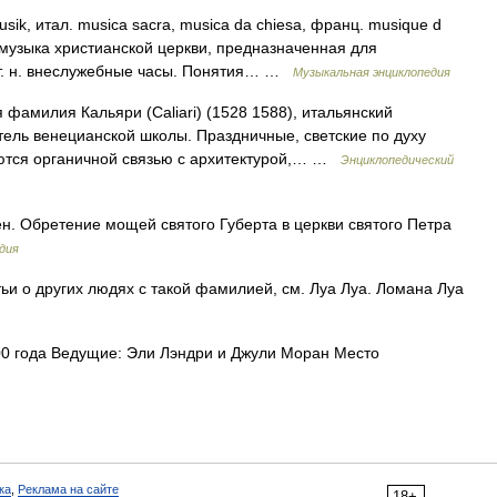
 итал. musica sacra, musica da chiesa, франц. musique d
c) музыка христианской церкви, предназначенная для
 т. н. внеслужебные часы. Понятия… …
Музыкальная энциклопедия
фамилия Кальяри (Caliari) (1528 1588), итальянский
ель венецианской школы. Праздничные, светские по духу
аются органичной связью с архитектурой,… …
Энциклопедический
н. Обретение мощей святого Губерта в церкви святого Петра
дия
ьи о других людях с такой фамилией, см. Луа Луа. Ломана Луа
0 года Ведущие: Эли Лэндри и Джули Моран Место
ка
,
Реклама на сайте
18+