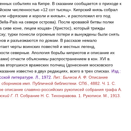
енных
событиях
на
Кипре
.
В
сказании
сообщается
о
приходе
к
йском
численностью
«
12
сот
тысящ
».
Кипрский
князь
собрал
ыли
«
фрязские
и
короли
и
князья
»,
и
расположил
его
под
Bella
-
Pais
на
севере
острова
).
После
кровавой
битвы
полки
а
сиве
коне
,
лицем
кощав
» (
Христос
),
который
трижды
ску
;
турки
понесли
огромные
потери
и
вынуждены
были
снять
нов
и
разъезжаются
по
домам
.
В
рассказе
немало
етает
черты
воинских
повестей
и
местных
легенд
,
ности
северные
.
Апология
борьбы
киприотов
и
описание
их
нами
)
отчасти
объяснимы
распространением
в
кон
.
XVI
в
.
ова
вторгшихся
вражеских
полчищ
(
донесения
московского
казание
известно
в
двух
редакциях
,
всего
в
трех
списках
.
Изд
.
:
сской
литературе
.
Л
.,
1972
.
Лит
.
:
Бычков
А
.
Ф
.
Описание
х
сборников
имп
.
Публичной
библиотеки
.
СПб
.,
4882
.
Ч
.
1
.
С
.
ое
описание
славяно
-
российских
рукописей
собрания
графа
А
.
вский
Г
.
П
.
Собрание
Н
.
С
.
Тихонравова
.
1
.
Рукописи
.
М
.,
1913
.