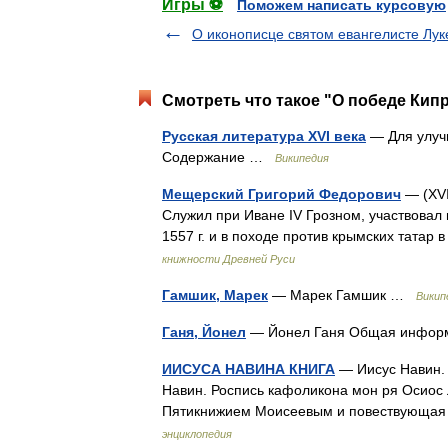
Игры ⚽
Поможем написать курсовую
О иконописце святом евангелисте Лук
Смотреть что такое "О победе Кипр
Русская литература XVI века
— Для улучш
Содержание …
Википедия
Мещерский Григорий Федорович
— (XVI
Служил при Иване IV Грозном, участвовал 
1557 г. и в походе против крымских татар в
книжности Древней Руси
Гамшик, Марек
— Марек Гамшик …
Викип
Ганя, Йонел
— Йонел Ганя Общая инфо
ИИСУСА НАВИНА КНИГА
— Иисус Навин. Р
Навин. Роспись кафоликона мон ря Осиос Лу
Пятикнижием Моисеевым и повествующая
энциклопедия