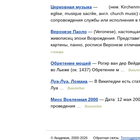
Церковная музыка
— (нем. Kirchenmusik,
eglise, musique sacrйe, англ. church musi
сопровождения службы или исполнения в
Веронезе Паоло
— (Veronese), настоящая 
живописец эпохи Возрождения. Представит
картины, панно, росписи Веронезе отлич
словарь
Обретение мощей
— Рогир ван дер Вейде
во Льеже (ок. 1437) Обретение м …
Википе
Луа-Луа, Ломана
— В Википедии есть стат
Луа …
Википедия
Мисс Вселенная 2000
— Дата: 12 мая 200
проведения …
Википедия
© Академик, 2000-2026
Обратная связь:
Техподдерж