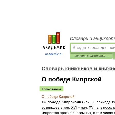
Словари и энциклоп
academic.ru
Словарь книжников и книжности Древней Руси
Словарь книжников и книжн
О победе Кипрской
Толкование
О
победе
Кипрской
«
О
победе
Кипрской
»
(
или
«
О
приходе
т
возникшее
в
кон
.
XVI
–
нач
.
XVII
в
.
в
посоль
киприотов
против
иноземных
,
в
том
числе