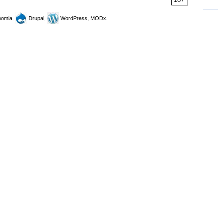
omla,
Drupal,
WordPress, MODx.