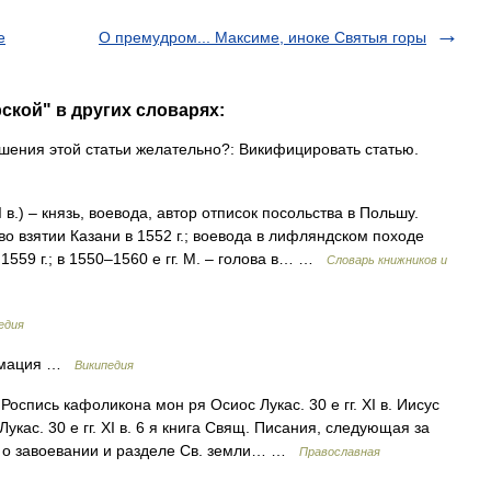
е
О премудром... Максиме, иноке Святыя горы
ской" в других словарях:
ения этой статьи желательно?: Викифицировать статью.
 в.) – князь, воевода, автор отписок посольства в Польшу.
во взятии Казани в 1552 г.; воевода в лифляндском походе
 1559 г.; в 1550–1560 е гг. М. – голова в… …
Словарь книжников и
едия
рмация …
Википедия
оспись кафоликона мон ря Осиос Лукас. 30 е гг. XI в. Иисус
кас. 30 е гг. XI в. 6 я книга Свящ. Писания, следующая за
 о завоевании и разделе Св. земли… …
Православная